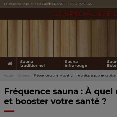
18 Route de Loire, 49440 Candé FRANCE
02.41.92.96.45
LE SPÉCIALISTE
Sauna
Sauna
Sau
traditionnel
infrarouge
Exté
Accueil
Conseils
Fréquence sauna : À quel rythme pratiquer pour rentabiliser v
Fréquence sauna : À quel r
et booster votre santé ?