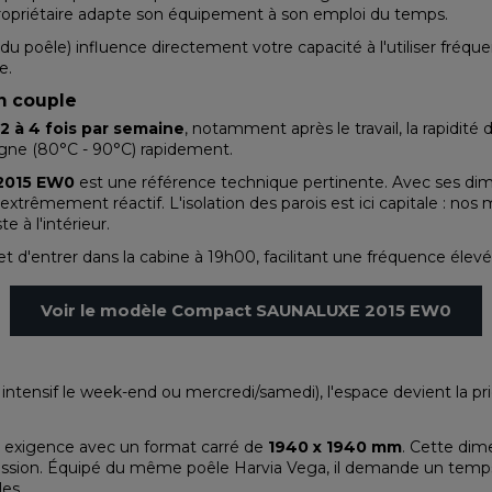
opriétaire adapte son équipement à son emploi du temps.
u poêle) influence directement votre capacité à l'utiliser fréqu
e.
n couple
2 à 4 fois par semaine
, notamment après le travail, la rapidit
gne (80°C - 90°C) rapidement.
2015 EW0
est une référence technique pertinente. Avec ses di
extrêmement réactif. L'isolation des parois est ici capitale : no
e à l'intérieur.
d'entrer dans la cabine à 19h00, facilitant une fréquence élevé
Voir le modèle Compact SAUNALUXE 2015 EW0
intensif le week-end ou mercredi/samedi), l'espace devient la prio
 exigence avec un format carré de
1940 x 1940 mm
. Cette dim
ression. Équipé du même poêle Harvia Vega, il demande un temp
les.