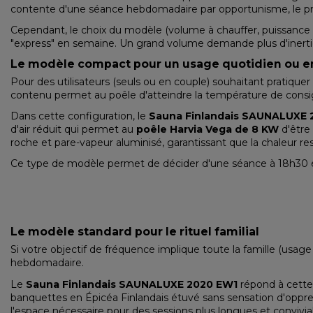
contente d'une séance hebdomadaire par opportunisme, le pr
Cependant, le choix du modèle (volume à chauffer, puissance d
"express" en semaine. Un grand volume demande plus d'inerti
Le modèle compact pour un usage quotidien ou e
Pour des utilisateurs (seuls ou en couple) souhaitant pratiquer
contenu permet au poêle d'atteindre la température de consi
Dans cette configuration, le
Sauna Finlandais SAUNALUXE 
d'air réduit qui permet au
poêle Harvia Vega de 8 KW
d'être 
roche et pare-vapeur aluminisé, garantissant que la chaleur rest
Ce type de modèle permet de décider d'une séance à 18h30 et 
Le modèle standard pour le rituel familial
Si votre objectif de fréquence implique toute la famille (usage 
hebdomadaire.
Le
Sauna Finlandais SAUNALUXE 2020 EW1
répond à cette
banquettes en Épicéa Finlandais étuvé sans sensation d'opp
l'espace nécessaire pour des sessions plus longues et convivia