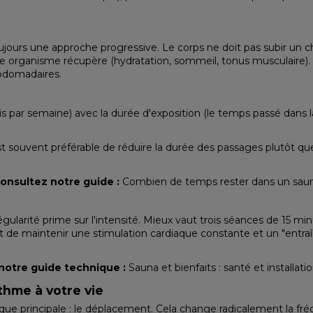
jours une approche progressive. Le corps ne doit pas subir un 
 organisme récupère (hydratation, sommeil, tonus musculaire).
bdomadaires.
ois par semaine) avec la durée d'exposition (le temps passé dans
l est souvent préférable de réduire la durée des passages plutôt
consultez notre guide :
Combien de temps rester dans un sauna
larité prime sur l'intensité. Mieux vaut trois séances de 15 mi
t de maintenir une stimulation cardiaque constante et un "entr
 notre guide technique :
Sauna et bienfaits : santé et installati
thme à votre vie
tique principale : le déplacement. Cela change radicalement la fré