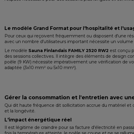
Le modèle Grand Format pour l'hospitalité et l'usag
Pour ceux qui reçoivent fréquemment ou disposent d'une rési
avec un nombre d'utilisateurs important nécessite un volume 
Le modèle
Sauna Finlandais FAMILY 2520 RW2
est conçu p
des sessions collectives. Il intègre des éléments de design c
poêle (9 KW) nécessite impérativement une vérification de v
adaptée (3x10 mm² ou 5x10 mm²).
Gérer la consommation et l'entretien avec un
Qui dit haute fréquence dit sollicitation accrue du matériel et 
et la longévité.
L'impact énergétique réel
Il est légitime de craindre pour sa facture d'électricité en 
fois la température atteinte, le poêle se coupe et ne se rallum