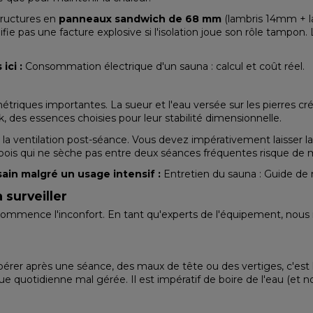
structures en
panneaux sandwich de 68 mm
(lambris 14mm + l
ifie pas une facture explosive si l'isolation joue son rôle tampo
ici :
Consommation électrique d'un sauna : calcul et coût réel
.
étriques importantes. La sueur et l'eau versée sur les pierres cr
 des essences choisies pour leur stabilité dimensionnelle.
la ventilation post-séance. Vous devez impérativement laisser la p
Un bois qui ne sèche pas entre deux séances fréquentes risque de
ain malgré un usage intensif :
Entretien du sauna : Guide de
 surveiller
commence l'inconfort. En tant qu'experts de l'équipement, nous ra
upérer après une séance, des maux de tête ou des vertiges, c'est
ue quotidienne mal gérée. Il est impératif de boire de l'eau (et 