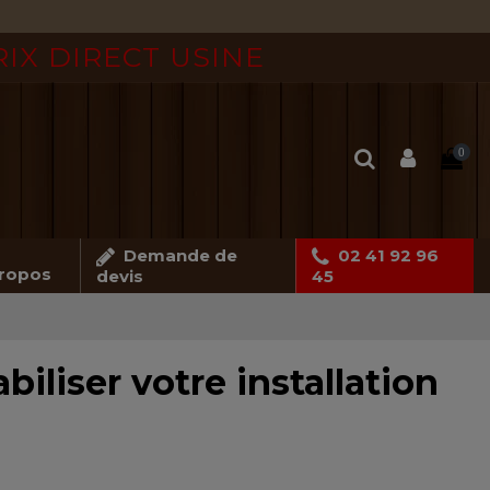
RIX DIRECT USINE
0
Demande de
02 41 92 96
ropos
devis
45
iliser votre installation