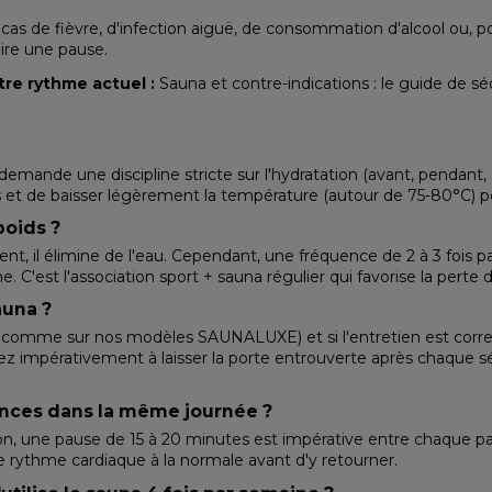
cas de fièvre, d'infection aiguë, de consommation d'alcool ou, p
aire une pause.
tre rythme actuel :
Sauna et contre-indications : le guide de sé
demande une discipline stricte sur l'hydratation (avant, pendant,
es et de baisser légèrement la température (autour de 75-80°C) 
poids ?
ent, il élimine de l'eau. Cependant, une fréquence de 2 à 3 fois 
C'est l'association sport + sauna régulier qui favorise la perte d
auna ?
vé comme sur nos modèles SAUNALUXE) et si l'entretien est correct
illez impérativement à laisser la porte entrouverte après chaque 
ances dans la même journée ?
on, une pause de 15 à 20 minutes est impérative entre chaque pa
e rythme cardiaque à la normale avant d'y retourner.