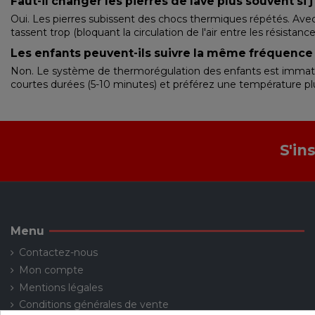
Faut-il changer les pierres de lave plus souvent si j
Oui. Les pierres subissent des chocs thermiques répétés. Avec
tassent trop (bloquant la circulation de l'air entre les résista
Les enfants peuvent-ils suivre la même fréquence 
Non. Le système de thermorégulation des enfants est immature
courtes durées (5-10 minutes) et préférez une température plu
S'in
Menu
Contactez-nous
Mon compte
Mentions légales
Conditions générales de vente