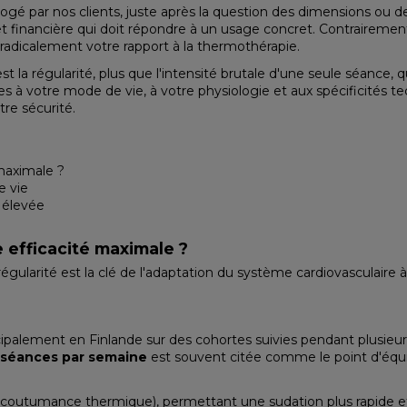
gé par nos clients, juste après la question des dimensions ou de 
et financière qui doit répondre à un usage concret. Contraireme
radicalement votre rapport à la thermothérapie.
égularité, plus que l'intensité brutale d'une seule séance, qui r
votre mode de vie, à votre physiologie et aux spécificités tech
tre sécurité.
maximale ?
e vie
 élevée
 efficacité maximale ?
gularité est la clé de l'adaptation du système cardiovasculaire à 
palement en Finlande sur des cohortes suivies pendant plusieurs 
3 séances par semaine
est souvent citée comme le point d'équili
ccoutumance thermique), permettant une sudation plus rapide et 