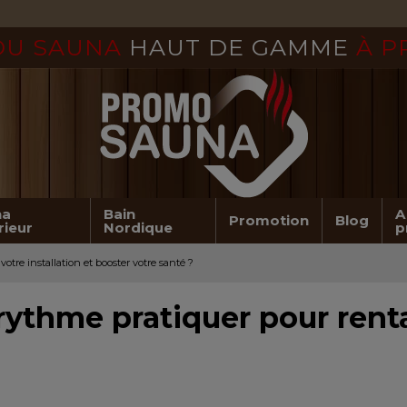
 DU SAUNA
HAUT DE GAMME
À P
na
Bain
A
Promotion
Blog
rieur
Nordique
p
otre installation et booster votre santé ?
ythme pratiquer pour rentab