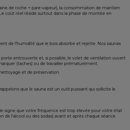
aine de roche + pare-vapeur), la consommation de maintien
n. Le coût réel réside surtout dans la phase de montée en
éent de l'humidité que le bois absorbe et rejette. Nos saunas
orte entrouverte et, si possible, le volet de ventilation ouvert
 marquer (taches) ou de travailler prématurément.
 nettoyage et de préservation
.
ppelons que le sauna est un outil puissant qui sollicite le
 le signe que votre fréquence est trop élevée pour votre état
non de l'alcool ou des sodas) avant et après chaque séance