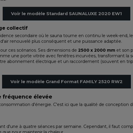
Voir le modèle Standard SAUNALUXE 2020 EW1
e collectif
dence secondaire où le sauna tourne en continu le week-end, l
d'air renouvelé plus conséquent et une puissance adaptée.
our ces scénarios. Ses dimensions de
2500 x 2000 mm
et son p
omme une porte vitrée avec fenêtres incurvées, transformant la s
otre abonnement électrique et un raccordement (souvent en tri
Voir le modèle Grand Format FAMILY 2520 RW2
e fréquence élevée
consommation d'énergie. C'est ici que la qualité de conception de v
passant d'une à quatre séances par semaine. Cependant, il faut 
e que pour maintenir la chaleur.