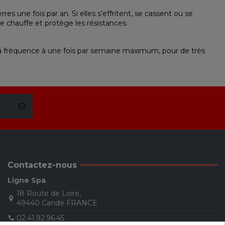
une fois par an. Si elles s'effritent, se cassent ou se
de chauffe et protège les résistances.
la fréquence à une fois par semaine maximum, pour de très
Contactez-nous
Ligne Spa
18 Route de Loire,
49440 Candé FRANCE
02.41.92.96.45