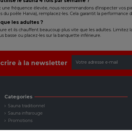
'utilise le sauna 4 fois par semaine ?
 une fréquence élevée, nous recommandons d'inspecter vos pierres 
nces du poêle Harvia), remplacez-les. Cela garantit la performance 
que les adultes ?
 et ils chauffent beaucoup plus vite que les adultes. Limitez 
s basse ou placez-les sur la banquette inférieure.
scrire à la newsletter
Categories
Sauna traditionnel
Sauna infrarouge
Promotions