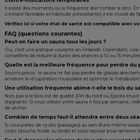
Contre-indications temporaires
Il existe des moments où la fréquence doit tomber à zéro. En 
contraire favorable et habitude préexistante), il est crucial de f
Vérifiez ici si votre état de santé est compatible avec vo
FAQ (questions courantes)
Peut-on faire un sauna tous les jours ?
Oui, c'est une pratique courante en Finlande. Cependant, cela 
conseillons de réduire la durée des séances à 10 ou 15 minut
Quelle est la meilleure fréquence pour perdre du 
Soyons précis : le sauna ne fait pas perdre de graisse directem
améliore la récupération musculaire et optimise le métabolisme. 
Une utilisation fréquente abîme-t-elle le bois du s
Non, pas si le bois est de qualité (Pin du nord ou Épicéa étu
stagnante. Si vous utilisez votre sauna 4 fois par semaine, ve
de sécher.
Combien de temps faut-il attendre entre deux sé
Si vous parlez de cycles (passages) au sein d'une même sessi
corps (douche froide ou tiède) et vous reposer pour ramener l