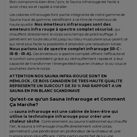
Bon compromis bien être / prix, le Sauna infrarouge est facile à
avoir chez soi et rapide à installer.
Les cabines infrarouges font partie intégrante de notre gamme de
Sauna haut de gamme, bénéficient à ce titre de matériaux de
haute qualité.
Nos émetteurs infrarouges sont des
emeteurs infra rouge à spectre complet sécurisé
, qui
chauffent directement le corps sans temps de préchauffage. Il
pénètrent en toute sécurité jusqu'au tissu musculaire sous-jacent ce
qui rend plus facile la possibilité d’atteindre une relaxation totale.
Nous parlons ici de spectre complet infrarouge (IR-C -
IR-B - IR-A).
Ces émetteurs à spectre complet offrent l'efficacité et
le confort sans précédent grâce au réchauffement rapide et à leur
capacité de transformer l’énergie électrique en chaleur là où vous le
souhaitez dans le corps.
ATTENTION NOS SAUNA INFRA-ROUGE SONT EN
HEMLOCK , CE BOIS CANADIEN DE TRES HAUTE QUALITE
REPRESENTE UN SURCOUT DE 30 % PAR RAPPORT A UN
SAUNA EN PIN BLANC SCANDINAVE
Qu'est-ce qu'un Sauna Infrarouge et Comment
Ça Marche?
Le
sauna infrarouge est une cabine de bien-être qui
utilise la technologie infrarouge pour créer une
chaleur sèche
. Contrairement au sauna traditionnel qui chauffe
l'air, le sauna à infrarouge chauffe directement votre corps,
permettant une pénétration en profondeur de la chaleur et une
transpiration plus efficace. Cette particularité fait de lui une