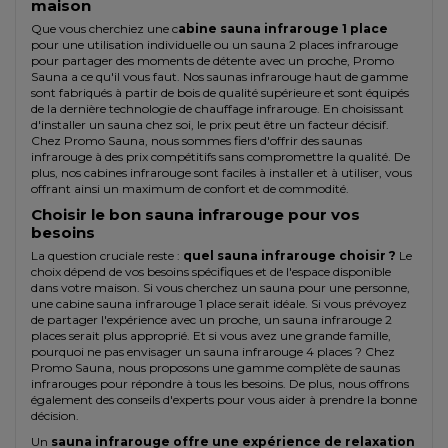
maison
Que vous cherchiez une c
abine sauna infrarouge 1 place
pour une utilisation individuelle ou un sauna 2 places infrarouge
pour partager des moments de détente avec un proche, Promo
Sauna a ce qu'il vous faut. Nos saunas infrarouge haut de gamme
sont fabriqués à partir de bois de qualité supérieure et sont équipés
de la dernière technologie de chauffage infrarouge. En choisissant
d'installer un sauna chez soi, le prix peut être un facteur décisif.
Chez Promo Sauna, nous sommes fiers d'offrir des saunas
infrarouge à des prix compétitifs sans compromettre la qualité. De
plus, nos cabines infrarouge sont faciles à installer et à utiliser, vous
offrant ainsi un maximum de confort et de commodité.
Choisir le bon sauna infrarouge pour vos
besoins
La question cruciale reste :
quel sauna infrarouge choisir ?
Le
choix dépend de vos besoins spécifiques et de l'espace disponible
dans votre maison. Si vous cherchez un sauna pour une personne,
une cabine sauna infrarouge 1 place serait idéale. Si vous prévoyez
de partager l'expérience avec un proche, un sauna infrarouge 2
places serait plus approprié. Et si vous avez une grande famille,
pourquoi ne pas envisager un sauna infrarouge 4 places ? Chez
Promo Sauna, nous proposons une gamme complète de saunas
infrarouges pour répondre à tous les besoins. De plus, nous offrons
également des conseils d'experts pour vous aider à prendre la bonne
décision.
Un
sauna infrarouge offre une expérience de relaxation