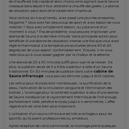
de chauffe est très rapide et donc moins contraignant que le Sauna
classique dans lequel il faut attendre la chauffe des galets. La séance
de relaxation peut donc être totalement imprévue.
Vous rentrez du travail tendu, avez passé une journée stressante,
fatigante ? Vous avez fait beaucoup de sport et avez besoin de vous
relâcher ? Vous avez simplement besoin, ou juste envie d'un
moment à vous ? Pas de problème, vous pouvez improviser une
séance de Sauna à la dernière minute. Votre principale action pour
bénéficier d'une séance de relaxation intense une fois que vous avez
réglé le thermostat à la température souhaitée (entre 30 et 60
degrés) est de vous asseoir, confortablement. Ensuite, il ne vous
reste plus qu'à vous laisser gagner par la chaleur et la détente.
Une séance de 20 à 30 minutes suffit pour suer et se relaxer. De
plus, la sudation serait de 3 à 6 fois supérieur à celle d'un Sauna
traditionnel. En 30 minutes de sudation dans votre
cabine de
Sauna infrarouge
, vous pouvez éliminer jusqu'à 600 calories.
Les vertus pour le corps sont nombreuses : la purification de la
peau, l'activation de la circulation sanguine et l'élimination des
toxines. L'avantage pour la santé est supérieur à celui d'une séance
de Sauna nordique car le rayonnement thermique de l'infrarouge,
parfaitement ciblé, pénètre le corps jusqu'à 4 centimètres. L'effet
régénérant est ainsi bien plus important.
L'utilisation d'un sauna infrawave est très avantageux pour les
sportifs, qu'ils soient professionnels ou amateurs.
Après réception de votre commande, le montage prend quelques