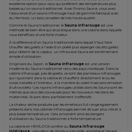
excellente option pour ceux qui préfèrent des températures plus
basses qu'un sauna traditionnel. Avec Promo Sauna, vous avez
l'assurance d'un sauna infrarouge haut de gamme fabriqué avec
du Hemlock, un bois canadien de très haute qualité.
Comme le Sauna traditionnel, le
Sauna infrarouge
est une
méthode de bien-être qui se pratique dans une cabine dans laquelle
vous bénéficiez d'une forte chaleur.
À la différence d'un Sauna traditionnel dans lequel il faut faire
chauffer des galets à l'aide d'un poêle puis asperger ces dits galets
pour obtenir de la vapeur, un infrawave Sauna est extrêmement
simple d'utilisation.
Originaire du Japon, le
Sauna infrarouge
est une version
moderne du Sauna traditionnel venu des pays nordiques. Dans la
cabine infrarouge, pas de galets, ce sont des panneaux infrarouges
qui rayonnent dans la cabine et chauffent directement le ou les
corps installés à l'intérieur, à la manière du soleil mais sans émission
d'ultraviolets ! Les rayons infrarouges utilisés dans les Sauna sont les
mêmes que ceux des couveuses pour les nouveaux nés dans les
maternités. Ils sont donc parfaitement inoffensifs.
La chaleur sèche produite par les émetteurs full range également
présents dans nos cabines infrarouges permet de suer plus vite et à
plus basse température. Cela amoindrit ainsi les dangers
d'utilisation du Sauna traditionnel à forte température.
La cabine en HEMLOCK confère au
Sauna infrarouge
intérieure
, une odeur de résineux naturelle, agréable et tenace,