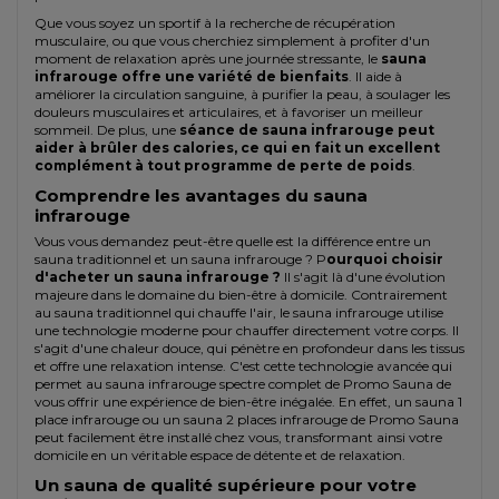
Que vous soyez un sportif à la recherche de récupération
musculaire, ou que vous cherchiez simplement à profiter d'un
moment de relaxation après une journée stressante, le
sauna
infrarouge offre une variété de bienfaits
. Il aide à
améliorer la circulation sanguine, à purifier la peau, à soulager les
douleurs musculaires et articulaires, et à favoriser un meilleur
sommeil. De plus, une
séance de sauna infrarouge peut
aider à brûler des calories, ce qui en fait un excellent
complément à tout programme de perte de poids
.
Comprendre les avantages du sauna
infrarouge
Vous vous demandez peut-être quelle est la différence entre un
sauna traditionnel et un sauna infrarouge ? P
ourquoi choisir
d'acheter un sauna infrarouge ?
Il s'agit là d'une évolution
majeure dans le domaine du bien-être à domicile. Contrairement
au sauna traditionnel qui chauffe l'air, le sauna infrarouge utilise
une technologie moderne pour chauffer directement votre corps. Il
s'agit d'une chaleur douce, qui pénètre en profondeur dans les tissus
et offre une relaxation intense. C'est cette technologie avancée qui
permet au sauna infrarouge spectre complet de Promo Sauna de
vous offrir une expérience de bien-être inégalée. En effet, un sauna 1
place infrarouge ou un sauna 2 places infrarouge de Promo Sauna
peut facilement être installé chez vous, transformant ainsi votre
domicile en un véritable espace de détente et de relaxation.
Un sauna de qualité supérieure pour votre