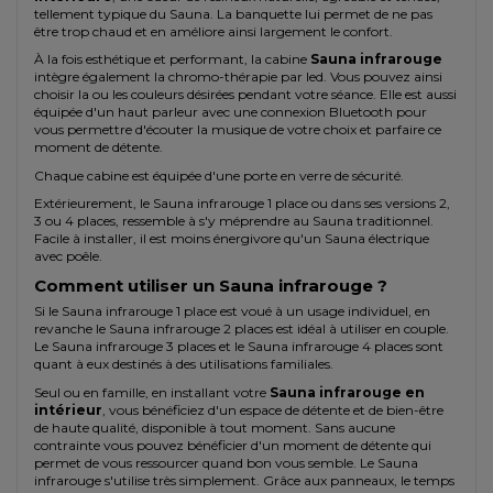
tellement typique du Sauna. La banquette lui permet de ne pas
être trop chaud et en améliore ainsi largement le confort.
À la fois esthétique et performant, la cabine
Sauna infrarouge
intègre également la chromo-thérapie par led. Vous pouvez ainsi
choisir la ou les couleurs désirées pendant votre séance. Elle est aussi
équipée d'un haut parleur avec une connexion Bluetooth pour
vous permettre d'écouter la musique de votre choix et parfaire ce
moment de détente.
Chaque cabine est équipée d'une porte en verre de sécurité.
Extérieurement, le
Sauna infrarouge 1 place
ou dans ses versions 2,
3 ou 4 places, ressemble à s'y méprendre au Sauna traditionnel.
Facile à installer, il est moins énergivore qu'un Sauna électrique
avec poêle.
Comment utiliser un Sauna infrarouge ?
Si le Sauna infrarouge 1 place est voué à un usage individuel, en
revanche le Sauna infrarouge 2 places est idéal à utiliser en couple.
Le Sauna infrarouge 3 places et le Sauna infrarouge 4 places sont
quant à eux destinés à des utilisations familiales.
Seul ou en famille, en installant votre
Sauna infrarouge en
intérieur
, vous bénéficiez d'un espace de détente et de bien-être
de haute qualité, disponible à tout moment. Sans aucune
contrainte vous pouvez bénéficier d'un moment de détente qui
permet de vous ressourcer quand bon vous semble. Le Sauna
infrarouge s'utilise très simplement. Grâce aux panneaux, le temps