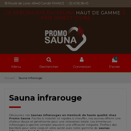
18 Route de Loire, 49440 Candé FRANCE
02.41.92.96.45
LE SPÉCIALISTE DU SAUNA
HAUT DE GAMME
À
PRIX DIRECT USINE
0
Menu
Rechercher
Connexion
Panier
Accueil
Sauna infrarouge
Sauna infrarouge
Découvrez nos
Saunas Infrarouges en Hemlock de haute qualité chez
Promo Sauna
. Faciles à installer et rapides à chauffer, nos saunas offrent une
chaleur douce et pénétrante pour une relaxation totale. Les émetteurs
infrarouges à spectre complet assurent une efficacité inégalée. Profitez des
bienfaits pour votre corps et votre santé avec notre gamme de
saunas