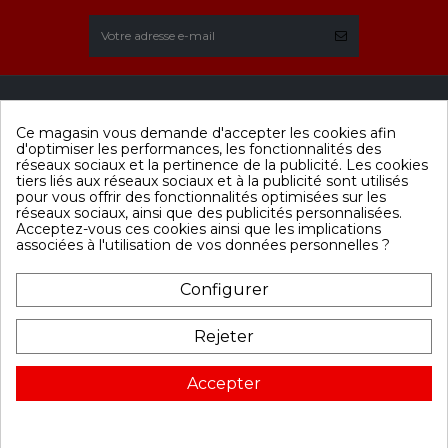
Ce magasin vous demande d'accepter les cookies afin
Menu
Categories
Contactez-
d'optimiser les performances, les fonctionnalités des
nous
Contactez-nous
Sauna traditionnel
réseaux sociaux et la pertinence de la publicité. Les cookies
tiers liés aux réseaux sociaux et à la publicité sont utilisés
Ligne Spa
Mon compte
Sauna infrarouge
pour vous offrir des fonctionnalités optimisées sur les
Mentions légales
Promotions
réseaux sociaux, ainsi que des publicités personnalisées.
18 Route de Loire,
Conditions
Acceptez-vous ces cookies ainsi que les implications
49440 Candé
générales de vente
associées à l'utilisation de vos données personnelles ?
FRANCE
02.41.92.96.45
Configurer
Note Google :
Société
Rejeter
Accepter
Copyright Tous droits réservés Ligne Spa. Création
Agence Dioqa