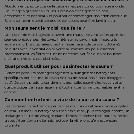
Absolument pas. Le bois de la cabine n'est pas conçu pour être inondé.
Un lavage à grande eau ou sous pression ferait gonfler le bois,
déformerait les panneaux et pourrait endommager l'isolation électrique.
Seul le sol technique situé sous les caillebotis peut être lavé à l'eau.
Mon sauna sent le moisi, que faire ?
Une odeur de moisi signale souvent une mauvaise ventilation après les
séances précédentes. Nettoyez l'intérieur au savon noir, rincez très
légèrement. Ensuite, faites chauffer le sauna à vide pendant 30 à 45
minutes avec la ventilation ouverte au maximum pour assécher
profondément les fibres et tuer les bactéries. Vérifiez que vos bouches
d'aération ne sont pas obstruées.
Quel produit utiliser pour désinfecter le sauna ?
Évitez les produits ménagers agressifs. Privilégiez des nettoyants
spécifiques pour sauna, le savon noir ou des solutions à base d'oxygène
actif. Certains produits contiennent des huiles essentielles (eucalyptus)
qui participent à l'assainissement tout en parfumant agréablement la
cabine.
Comment entretenir la vitre de la porte du sauna ?
Les portes en verre trempé peuvent se couvrir de calcaire si vous projetez
de l'eau. Utilisez un nettoyant vitre classique ou, plus écologiquement, un
mélange d'eau et de vinaigre blanc. Rincez et séchez bien pour éviter les
traces. Attention à ne jamais nettoyer la vitre lorsqu'elle est encore
brûlante.