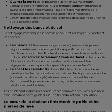
Ouvrez la porte
et les bouches d'aération au maximum.
Laissez le poêle fonctionner 10 à 15 minutes supplémentaires si le
sauna a été très arrosé (vapeur), ou profitez simplement de la
chaleur résiduelle des pierres pour assécher l'atmosphère.
L'humidité doit être évacuée vers l'extérieur de la cabine pour éviter
que le bois ne gonfle.
Nettoyage des bancs et du sol
Le nettoyage mécanique est nécessaire pour retirer les peaux mortes et
les cheveux :
Les bancs :
Utilisez une éponge humide (bien essorée, jamais
dégoulinante) avec un détergent doux spécifique pour sauna ou un
peu de savon noir dilué. Frottez doucement dans le sens des fibres
du bois.
Proscrivez totalement l'eau de Javel
ou les produits
chlorés qui décoloreraient le bois de manière irréversible et
dégageraient des vapeurs toxiques à la prochaine chauffe.
Le sol et les caillebotis :
Les caillebotis en bois doivent être
relevés après chaque utilisation pour sécher. Nettoyez le sol étanche
(souvent carrelé ou vinyle) situé en dessous, car c'est là que
s'accumulent la poussière et l'eau stagnante, zones propices au
développement bactérien.
Ces rituels sont inspirés des pratiques scandinaves éprouvées, que nous
évoquons dans notre
guide du sauna finlandais et son installation
.
Le cœur de la chaleur : Entretenir le poêle et les
pierres de lave
Le poêle est le moteur de votre sauna. Qu'il soit électrique ou à bois, son