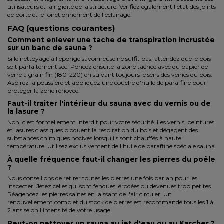
utilisateurs et la rigidité de la structure. Vérifiez également l'état des joints
de porte et le fonctionnement de l'éclairage.
FAQ (questions courantes)
Comment enlever une tache de transpiration incrustée
sur un banc de sauna ?
Si le nettoyage à l'éponge savonneuse ne suffit pas, attendez que le bois
soit parfaitement sec. Poncez ensuite la zone tachée avec du papier de
verre à grain fin (180-220) en suivant toujours le sens des veines du bois.
Aspirez la poussière et appliquez une couche d'huile de paraffine pour
protéger la zone rénovée.
Faut-il traiter l'intérieur du sauna avec du vernis ou de
la lasure ?
Non, c'est formellement interdit pour votre sécurité. Les vernis, peintures
et lasures classiques bloquent la respiration du bois et dégagent des
substances chimiques nocives lorsqu'ils sont chauffés à haute
température. Utilisez exclusivement de l'huile de paraffine spéciale sauna.
À quelle fréquence faut-il changer les pierres du poêle
?
Nous conseillons de retirer toutes les pierres une fois par an pour les
inspecter. Jetez celles qui sont fendues, érodées ou devenues trop petites.
Réagencez les pierres saines en laissant de l'air circuler. Un
renouvellement complet du stock de pierres est recommandé tous les 1 à
2 ans selon l'intensité de votre usage.
Peut-on nettoyer un sauna au jet d'eau ou au Karcher ?