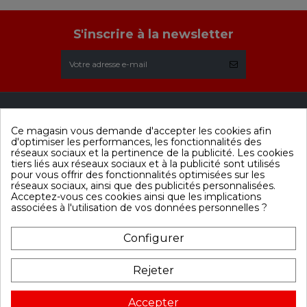
S'inscrire à la newsletter
Ce magasin vous demande d'accepter les cookies afin
Menu
Categories
Contactez-
d'optimiser les performances, les fonctionnalités des
nous
Contactez-nous
Sauna traditionnel
réseaux sociaux et la pertinence de la publicité. Les cookies
tiers liés aux réseaux sociaux et à la publicité sont utilisés
Ligne Spa
Mon compte
Sauna infrarouge
pour vous offrir des fonctionnalités optimisées sur les
Mentions légales
Promotions
réseaux sociaux, ainsi que des publicités personnalisées.
18 Route de Loire,
Conditions
Acceptez-vous ces cookies ainsi que les implications
49440 Candé
générales de vente
associées à l'utilisation de vos données personnelles ?
FRANCE
02.41.92.96.45
Configurer
Note Google :
Société
Rejeter
Accepter