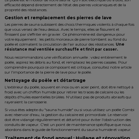
efficacité dépend directement de l'état des pierres volcaniques et de la
propreté des résistances.
Gestion et remplacement des pierres de lave
Les pierres de sauna subissent des chocs thermiques violents à chaque fois
que vous versez de l'eau dessus. Avec le temps, elles se fissurent et
finissent par s'effriter en gravier. Ce phénomène est dangereux pour
votre équipement : les petits morceaux de pierre tombent au fond du
poêle et colmatent la circulation de l'air autour des résistances.
Une
résistance mal ventilée surchauffe et finit par casser.
Nous recommandons une vérification annuelle : videz entièrement le
poêle, aspirez les débris au fond, et remplacez les pierres cassées. Pour
comprendre pourquoi ce composant est critique, consultez notre article
sur
l'importance de la pierre de lave pour le poêle
.
Nettoyage du poêle et détartrage
L'extérieur du poêle, souvent en inox ou en acier peint, doit être nettoyé à
froid avec un chiffon humide pour retirer les traces de calcaire ou les
dépôts d'huiles essentielles brûlées. N'utilisez pas de produits abrasifs qui
rayeraient la carrosserie.
Si vous êtes adepte du "sauna humide" ou si vous utilisez un poêle Combi
avec réservoir d'eau, la gestion du calcaire est primordiale. Le réservoir
doit être vidangé régulièrement et détartré pour éviter l'obstruction des
conduits de vapeur. C'est un point de maintenance spécifique que nous
abordons dans le
guide de fonctionnement du sauna humide et vapeur
.
Traitement de fond annuel : Huilage et rénovation