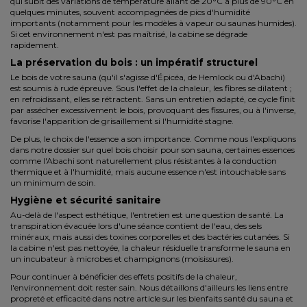
qui subit des variations de température allant de 20°C à plus de 90°C en
quelques minutes, souvent accompagnées de pics d'humidité
importants (notamment pour les modèles à vapeur ou saunas humides).
Si cet environnement n'est pas maîtrisé, la cabine se dégrade
rapidement.
La préservation du bois : un impératif structurel
Le bois de votre sauna (qu'il s'agisse d'Épicéa, de Hemlock ou d'Abachi)
est soumis à rude épreuve. Sous l'effet de la chaleur, les fibres se dilatent ;
en refroidissant, elles se rétractent. Sans un entretien adapté, ce cycle finit
par assécher excessivement le bois, provoquant des fissures, ou à l'inverse,
favorise l'apparition de grisaillement si l'humidité stagne.
De plus, le choix de l'essence a son importance. Comme nous l'expliquons
dans notre dossier sur
quel bois choisir pour son sauna
, certaines essences
comme l'Abachi sont naturellement plus résistantes à la conduction
thermique et à l'humidité, mais aucune essence n'est intouchable sans
un minimum de soin.
Hygiène et sécurité sanitaire
Au-delà de l'aspect esthétique, l'entretien est une question de santé. La
transpiration évacuée lors d'une séance contient de l'eau, des sels
minéraux, mais aussi des toxines corporelles et des bactéries cutanées. Si
la cabine n'est pas nettoyée, la chaleur résiduelle transforme le sauna en
un incubateur à microbes et champignons (moisissures).
Pour continuer à bénéficier des effets positifs de la chaleur,
l'environnement doit rester sain. Nous détaillons d'ailleurs les liens entre
propreté et efficacité dans notre article sur les
bienfaits santé du sauna et