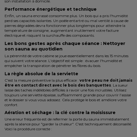
son installation à domicile
.
Performance énergétique et technique
Enfin, un sauna encrassé consomme plus. Un bois qui a pris l'humidité
perd ses capacités isolantes. Un poêle entartré ou mal ventilé à cause de
pierres dégradées devra fonctionner plus longtemps pour atteindre la
température de consigne, augmentant inutilement votre facture
électrique et risquant la surchauffe des composants.
Les bons gestes après chaque séance : Nettoyer
son sauna au quotidien
La pérennité de votre cabine se joue essentiellement dans les 15 minutes
qui suivent votre séance. L'objectif est simple : évacuer l'humidité et
empêcher la transpiration de pénétrer les fibres du bois.
La règle absolue de la serviette
C'est la mesure préventive la plus efficace :
votre peau ne doit jamais
être en contact direct avec le bois des banquettes
. La sueur
laisse des taches indélébiles difficiles à ravoir une fois incrustées. Utilisez
toujours une serviette épaisse, suffisamment grande pour couvrir l'assise
et le dossier si vous vous adossez. Cela protège le bois et améliore votre
confort.
Aération et séchage : la clé contre la moisissure
Une erreur fréquente est de refermer la porte du sauna immédiatement
après la séance pour "garder la chaleur". C'est techniquement déconseillé.
Voici la procédure correcte :