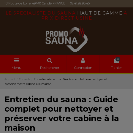
18 Route de Loire, 49440 Candé FRANCE
02.41.92.96.45
LE SPÉCIALISTE DU SAUNA
HAUT DE GAMME
À
PRIX DIRECT USINE
0
Menu
Rechercher
Connexion
Panier
Accueil
Conseils
Entretien du sauna : Guide complet pour nettoyer et
préserver votre cabine à la maison
Entretien du sauna : Guide
complet pour nettoyer et
préserver votre cabine à la
maison