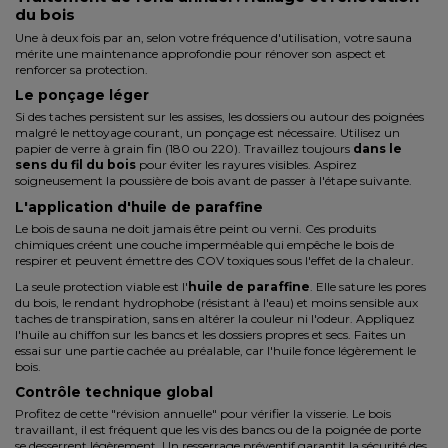
du bois
Une à deux fois par an, selon votre fréquence d'utilisation, votre sauna
mérite une maintenance approfondie pour rénover son aspect et
renforcer sa protection.
Le ponçage léger
Si des taches persistent sur les assises, les dossiers ou autour des poignées
malgré le nettoyage courant, un ponçage est nécessaire. Utilisez un
papier de verre à grain fin (180 ou 220). Travaillez toujours
dans le
sens du fil du bois
pour éviter les rayures visibles. Aspirez
soigneusement la poussière de bois avant de passer à l'étape suivante.
L'application d'huile de paraffine
Le bois de sauna ne doit jamais être peint ou verni. Ces produits
chimiques créent une couche imperméable qui empêche le bois de
respirer et peuvent émettre des COV toxiques sous l'effet de la chaleur.
La seule protection viable est l'
huile de paraffine
. Elle sature les pores
du bois, le rendant hydrophobe (résistant à l'eau) et moins sensible aux
taches de transpiration, sans en altérer la couleur ni l'odeur. Appliquez
l'huile au chiffon sur les bancs et les dossiers propres et secs. Faites un
essai sur une partie cachée au préalable, car l'huile fonce légèrement le
bois.
Contrôle technique global
Profitez de cette "révision annuelle" pour vérifier la visserie. Le bois
travaillant, il est fréquent que les vis des bancs ou de la poignée de porte
se desserrent légèrement. Un resserrage préventif garantit la sécurité des