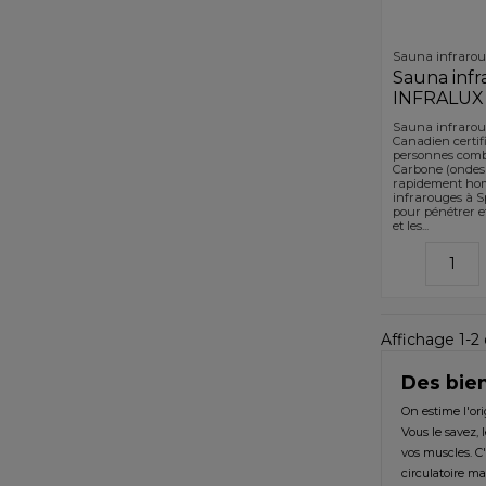
Sauna infraro
Sauna inf
INFRALUX
Sauna infrarou
Canadien certif
personnes comb
Carbone (ondes
rapidement hom
infrarouges à Sp
pour pénétrer e
et les...
Affichage 1-2 d
Des bie
On estime l'ori
Vous le savez, 
vos muscles. C'
circulatoire ma