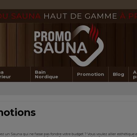
 DU SAUNA
HAUT DE GAMME
À P
na
Bain
A
Promotion
Blog
rieur
Nordique
p
otions
z un Sauna qui ne fasse pas fondre votre budget ? Vous voulez allier esthétique e