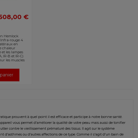
508,00 €
 en Hemlock
 Infra-rouge 4
atéraux en
e chaleur
et les lampes
, IR-B et IR-C)
eur les muscles
 panier
atique prouvent à quel point il est efficace et participe à notre bonne santé.
appareil vous permet d'améliorer la qualité de votre peau mais aussi de tonifier
ter contre le vieillissement prématuré des tissus. Il agit sur le système
ant d'asthmes ou d'autres affections de ce type. Comme il s'agit d'un bain de