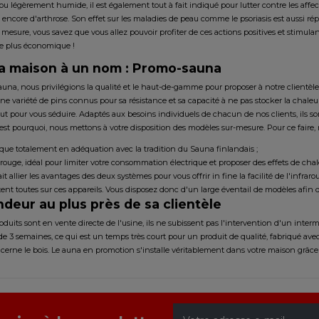
u légèrement humide, il est également tout à fait indiqué pour lutter contre les affecti
ncore d'arthrose. Son effet sur les maladies de peau comme le psoriasis est aussi réput
mesure, vous savez que vous allez pouvoir profiter de ces actions positives et stimula
e plus économique !
a maison à un nom : Promo-sauna
na, nous privilégions la qualité et le haut-de-gamme pour proposer à notre clientèl
ne variété de pins connus pour sa résistance et sa capacité à ne pas stocker la chale
t pour vous séduire. Adaptés aux besoins individuels de chacun de nos clients, ils son
est pourquoi, nous mettons à votre disposition des modèles sur-mesure. Pour ce faire, 
que totalement en adéquation avec la tradition du Sauna finlandais ;
-rouge, idéal pour limiter votre consommation électrique et proposer des effets de cha
it allier les avantages des deux systèmes pour vous offrir in fine la facilité de l'infra
nt toutes sur ces appareils. Vous disposez donc d'un large éventail de modèles afin d
deur au plus près de sa clientèle
uits sont en vente directe de l'usine, ils ne subissent pas l'intervention d'un inte
de 3 semaines, ce qui est un temps très court pour un produit de qualité, fabriqué 
ncerne le bois. Le auna en promotion s'installe véritablement dans votre maison grâce 