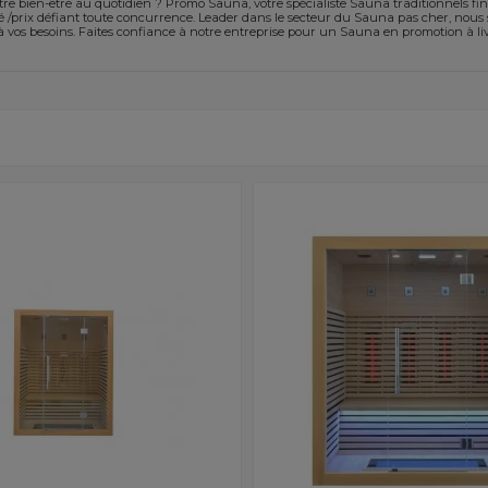
e bien-être au quotidien ? Promo Sauna, votre spécialiste Sauna traditionnels fin
é /prix défiant toute concurrence. Leader dans le secteur du Sauna pas cher, nous
 vos besoins. Faites confiance à notre entreprise pour un Sauna en promotion à liv