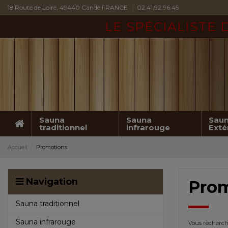
18 Route de Loire, 49440 Candé FRANCE
02.41.92.96.45
LE SPÉCIALISTE
Sauna
Sauna
Sau
traditionnel
infrarouge
Exté
Accueil
Promotions
Navigation
Prom
Sauna traditionnel
Sauna infrarouge
Vous recherche