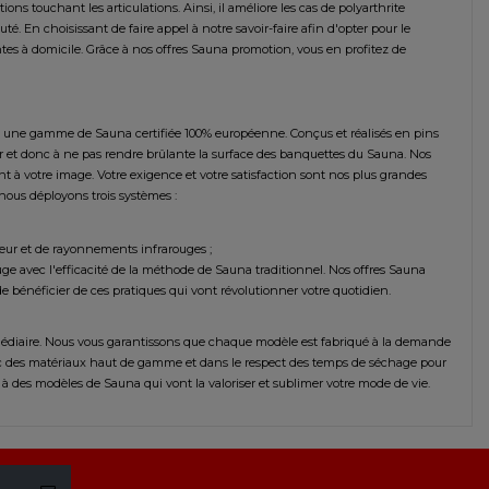
ons touchant les articulations. Ainsi, il améliore les cas de polyarthrite
é. En choisissant de faire appel à notre savoir-faire afin d'opter pour le
ntes à domicile. Grâce à nos offres Sauna promotion, vous en profitez de
e une gamme de Sauna certifiée 100% européenne. Conçus et réalisés en pins
ur et donc à ne pas rendre brûlante la surface des banquettes du Sauna. Nos
t à votre image. Votre exigence et votre satisfaction sont nos plus grandes
nous déployons trois systèmes :
leur et de rayonnements infrarouges ;
rouge avec l'efficacité de la méthode de Sauna traditionnel. Nos offres Sauna
e bénéficier de ces pratiques qui vont révolutionner votre quotidien.
rmédiaire. Nous vous garantissons que chaque modèle est fabriqué à la demande
avec des matériaux haut de gamme et dans le respect des temps de séchage pour
à des modèles de Sauna qui vont la valoriser et sublimer votre mode de vie.