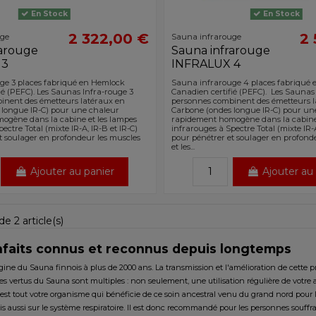
En Stock
En Stock
2 322,00 €
2 
uge
Sauna infrarouge
rarouge
Sauna infrarouge
 3
INFRALUX 4
ge 3 places fabriqué en Hemlock
Sauna infrarouge 4 places fabriqué
ié (PEFC). Les Saunas Infra-rouge 3
Canadien certifié (PEFC). Les Saunas
inent des émetteurs latéraux en
personnes combinent des émetteurs l
 longue IR-C) pour une chaleur
Carbone (ondes longue IR-C) pour un
ogène dans la cabine et les lampes
rapidement homogène dans la cabine 
ectre Total (mixte IR-A, IR-B et IR-C)
infrarouges à Spectre Total (mixte IR-A
t soulager en profondeur les muscles
pour pénétrer et soulager en profond
et les...
Ajouter au panier
Ajouter au
e 2 article(s)
nfaits connus et reconnus depuis longtemps
gine du Sauna finnois à plus de 2000 ans. La transmission et l'amélioration de cette pr
les vertus du Sauna sont multiples : non seulement, une utilisation régulière de votre 
est tout votre organisme qui bénéficie de ce soin ancestral venu du grand nord pour lut
is aussi sur le système respiratoire. Il est donc recommandé pour les personnes souffr