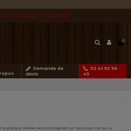
RIX DIRECT USINE
0
Demande de
02 41 92 96
ropos
devis
45
t qualité pour installer dans votre logement un Sauna pas cher qui va