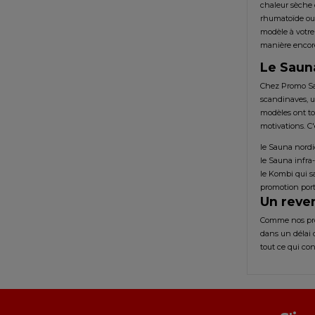
chaleur sèche o
rhumatoïde ou e
modèle à votre 
manière encor
Le Saun
Chez Promo Sau
scandinaves, u
modèles ont tou
motivations. C'
le Sauna nordi
le Sauna infra
le Kombi qui sa
promotion porte
Un reven
Comme nos prod
dans un délai 
tout ce qui co