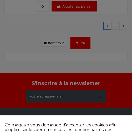
Ajouter au panier
1
2
ok
Effacer tout
S'inscrire à la newsletter
Ce magasin vous demande d'accepter les cookies afin
Menu
Categories
Contactez-
d'optimiser les performances, les fonctionnalités des
nous