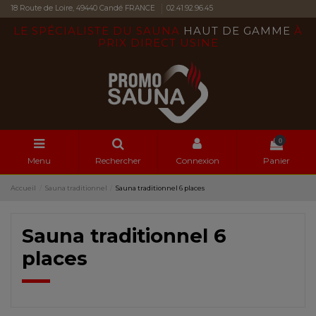
18 Route de Loire, 49440 Candé FRANCE
02.41.92.96.45
LE SPÉCIALISTE DU SAUNA
HAUT DE GAMME
À
PRIX DIRECT USINE
0
Menu
Rechercher
Connexion
Panier
Accueil
Sauna traditionnel
Sauna traditionnel 6 places
Sauna traditionnel 6
places